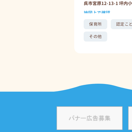
呉市宮原12-13-1 坪内
地図上で確認
保育所
認定こ
その他
堀田医院
呉市宮原6-3-11
地図上で確認
宮原児童会
呉市宮原4-8-1 宮原小
地図上で確認
宮原児童館