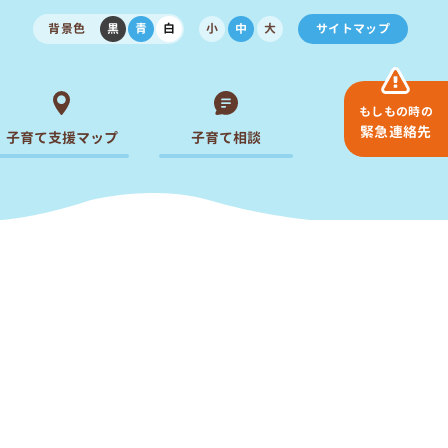
背景色
黒
青
白
小
中
大
サイトマップ
もしもの時の
緊急連絡先
子育て支援マップ
子育て相談