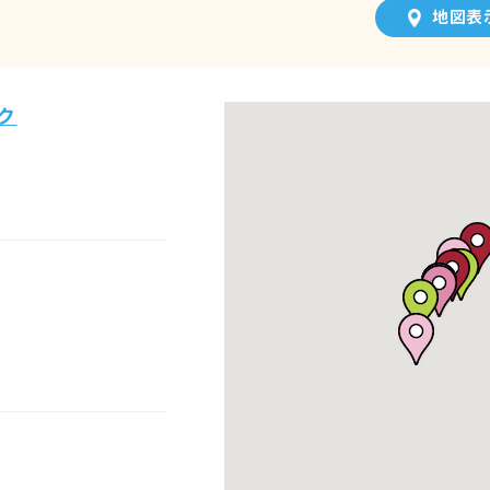
地図表
ク