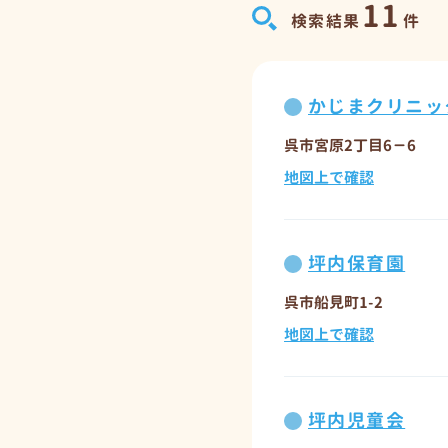
11
検索結果
件
かじまクリニッ
呉市宮原2丁目6－6
地図上で確認
坪内保育園
呉市船見町1-2
地図上で確認
坪内児童会