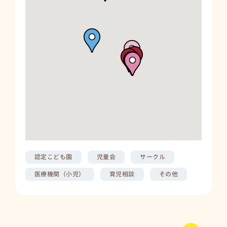
吉浦ふたば児童会
呉市吉浦中町2-6-5 吉浦小学校内
地図上で確認
吉浦地区育児相談室 めばえ会
呉市吉浦東本町1-7-23(吉浦まちづくりセンター)
地図上で確認
認定こども園
児童会
サークル
医療機関（小児）
育児相談
その他
救世軍愛光園
呉市狩留賀町3-5
地図上で確認