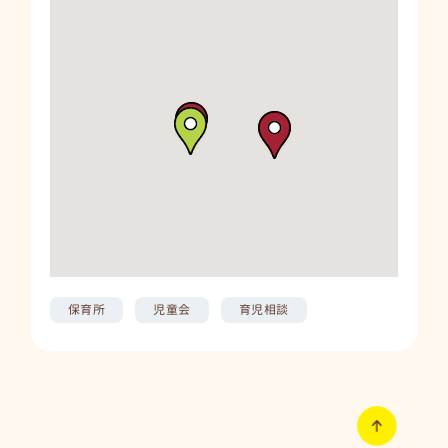
明徳児童会
呉市倉橋町7490番地 明徳小学校内
地図上で確認
保育所
児童会
育児相談