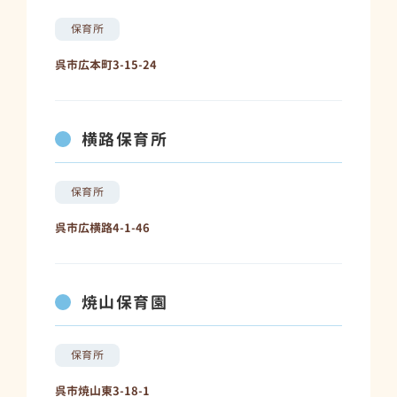
保育所
呉市広本町3-15-24
横路保育所
保育所
呉市広横路4-1-46
焼山保育園
保育所
呉市焼山東3-18-1