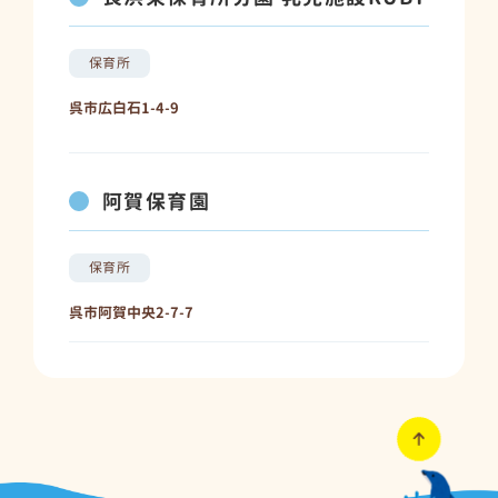
保育所
呉市広白石1-4-9
阿賀保育園
保育所
呉市阿賀中央2-7-7