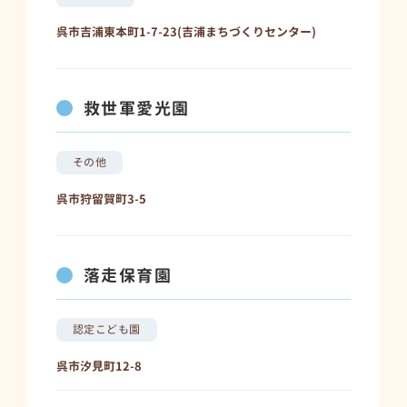
呉市吉浦東本町1-7-23(吉浦まちづくりセンター)
救世軍愛光園
その他
呉市狩留賀町3-5
落走保育園
認定こども園
呉市汐見町12-8