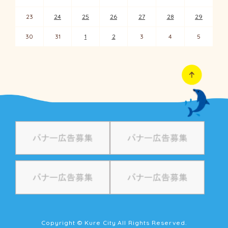
23
24
25
26
27
28
29
30
31
1
2
3
4
5
Copyright © Kure City All Rights Reserved.