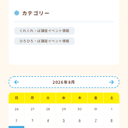
カテゴリー
くれくれ・ば講座イベント情報
ひろひろ・ば講座イベント情報
前の月へ
次の月
2026年8月
日
月
火
水
木
金
土
26
27
28
29
30
31
1
2
3
4
5
6
7
8