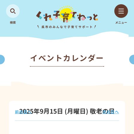
検索
メニュー
イベントカレンダー
2025年9月15日
(月
曜日
)
敬老の日
前の日へ
次の日へ