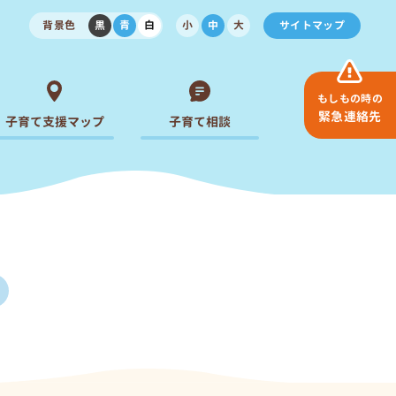
背景色
黒
青
白
小
中
大
サイトマップ
もしもの時の
緊急連絡先
子育て支援マップ
子育て相談