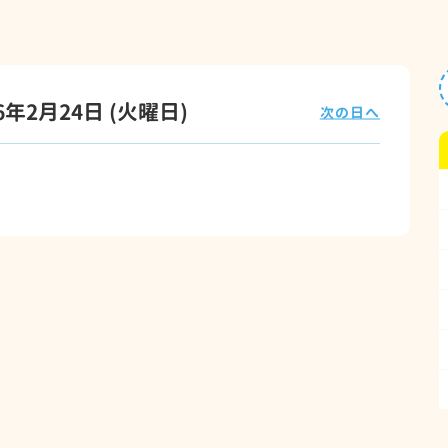
26年2月24日
(火
曜日
)
次の日へ