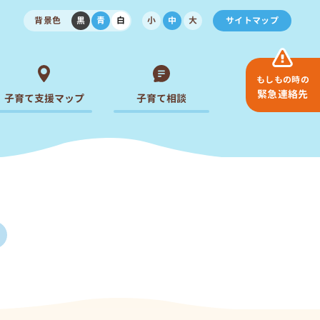
背景色
黒
青
白
小
中
大
サイトマップ
もしもの時の
緊急連絡先
子育て支援マップ
子育て相談