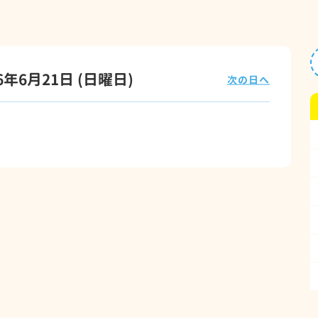
26年6月21日
(日
曜日
)
次の日へ