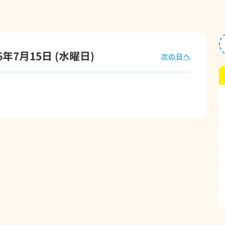
26年7月15日
(水
曜日
)
次の日へ