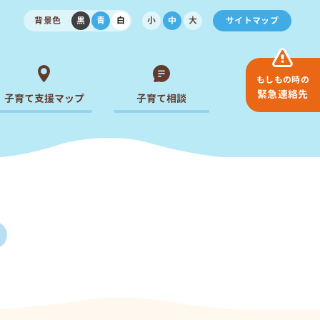
背景色
黒
青
白
小
中
大
サイトマップ
もしもの時の
緊急連絡先
子育て支援マップ
子育て相談