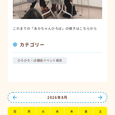
これまでの「あかちゃんひろば」の様子はこちらから
カテゴリー
ひろひろ・ば講座イベント報告
前の月へ
次の月
2026年8月
日
月
火
水
木
金
土