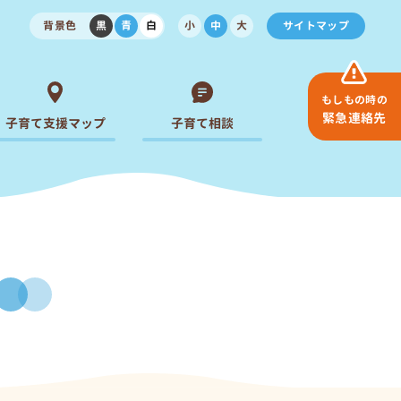
背景色
黒
青
白
小
中
大
サイトマップ
もしもの時の
緊急連絡先
子育て支援マップ
子育て相談