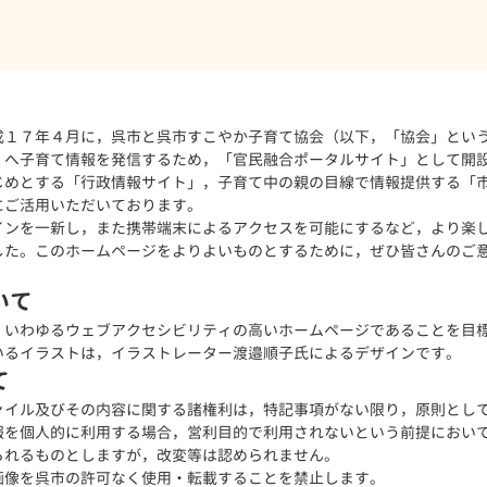
成１７年４月に，呉市と呉市すこやか子育て協会（以下，「協会」とい
）へ子育て情報を発信するため，「官民融合ポータルサイト」として開
じめとする「行政情報サイト」，子育て中の親の目線で情報提供する「
にご活用いただいております。
インを一新し，また携帯端末によるアクセスを可能にするなど，より楽
した。このホームページをよりよいものとするために，ぜひ皆さんのご
いて
，いわゆるウェブアクセシビリティの高いホームページであることを目
いるイラストは，イラストレーター渡邉順子氏によるデザインです。
て
ァイル及びその内容に関する諸権利は，特記事項がない限り，原則とし
報を個人的に利用する場合，営利目的で利用されないという前提におい
られるものとしますが，改変等は認められません。
画像を呉市の許可なく使用・転載することを禁止します。