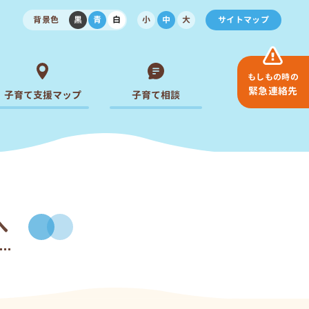
背景色
黒
青
白
小
中
大
サイトマップ
もしもの時の
緊急連絡先
子育て支援マップ
子育て相談
へ