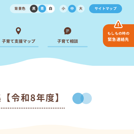
背景色
黒
青
白
小
中
大
サイトマップ
もしもの時の
緊急連絡先
子育て支援マップ
子育て相談
集【令和8年度】