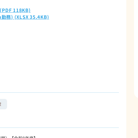
DF 118KB)
 (XLSX 35.4KB)
校