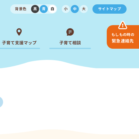
背景色
黒
青
白
小
中
大
サイトマップ
もしもの時の
緊急連絡先
子育て支援マップ
子育て相談