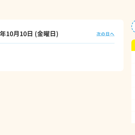
5年10月10日
(金
曜日
)
次の日へ