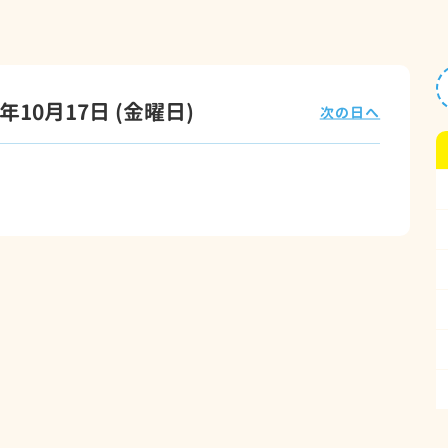
5年10月17日
(金
曜日
)
次の日へ