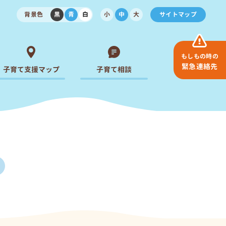
背景色
黒
青
白
小
中
大
サイトマップ
もしもの時の
緊急連絡先
子育て支援マップ
子育て相談