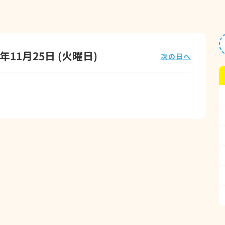
5年11月25日
(火
曜日
)
次の日へ