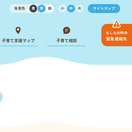
背景色
黒
青
白
小
中
大
サイトマップ
もしもの時の
緊急連絡先
子育て支援マップ
子育て相談