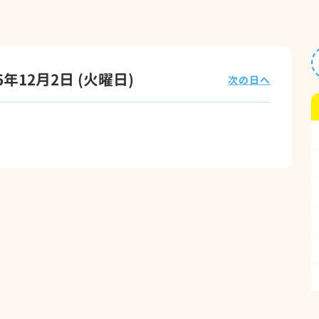
25年12月2日
(火
曜日
)
次の日へ