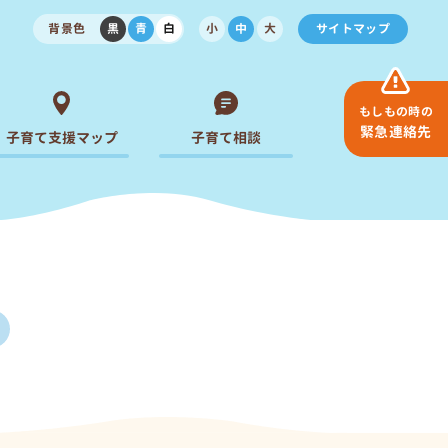
背景色
黒
青
白
小
中
大
サイトマップ
もしもの時の
緊急連絡先
子育て支援マップ
子育て相談