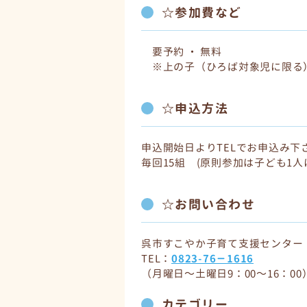
☆参加費など
要予約 ・ 無料
※上の子（ひろば対象児に限る
☆申込方法
申込開始日よりTELでお申込み下さ
毎回15組 (原則参加は子ども1
☆お問い合わせ
呉市すこやか子育て支援センター
TEL：
0823-76－1616
（月曜日～土曜日9：00～16：00
カテゴリー