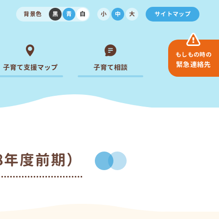
背景色
黒
青
白
小
中
大
サイトマップ
もしもの時の
緊急連絡先
子育て支援マップ
子育て相談
8年度前期）