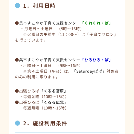
1．利用日時
●
呉市すこやか子育て支援センター
「くれくれ・ば」
・月曜日～土曜日 （9時～16時）
※火曜日の午前中（11：00～）は『子育てサロン』
を行っています。
●
呉市すこやか子育て支援センター
「ひろひろ・ば」
・月曜日～土曜日 （9時～16時）
※第４土曜日（午後）は、
「Saturdayぱぱ」
対象者
のみの利用に限ります。
●出張ひろば
「くるる宮原」
・毎週金曜（10時～15時）
●出張ひろば
「くるる広北」
・毎週月曜（10時～15時）
2．施設利用条件