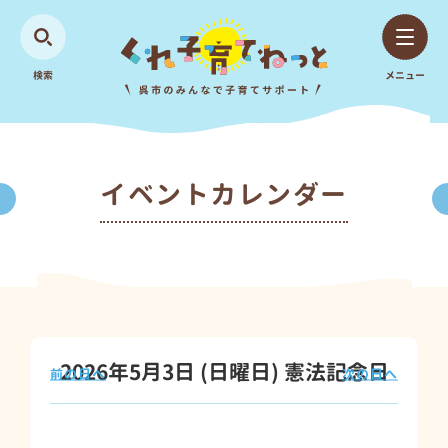
検索
メニュー
イベントカレンダー
2026年5月3日
(日
曜日
)
憲法記念日
前の日へ
次の日へ