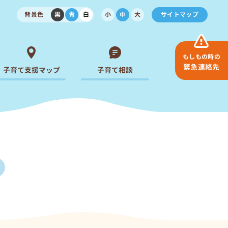
背景色
黒
青
白
小
中
大
サイトマップ
もしもの時の
緊急連絡先
子育て支援マップ
子育て相談