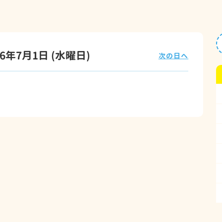
26年7月1日
(水
曜日
)
次の日へ