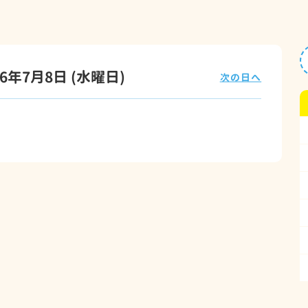
26年7月8日
(水
曜日
)
次の日へ