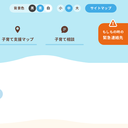
背景色
黒
青
白
小
中
大
サイトマップ
もしもの時の
緊急連絡先
子育て支援マップ
子育て相談