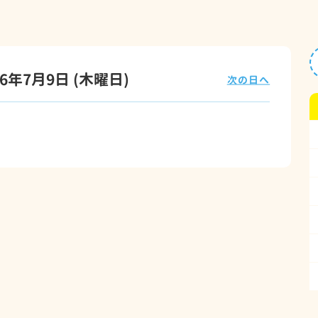
26年7月9日
(木
曜日
)
次の日へ