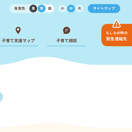
背景色
黒
青
白
小
中
大
サイトマップ
もしもの時の
緊急連絡先
子育て支援マップ
子育て相談