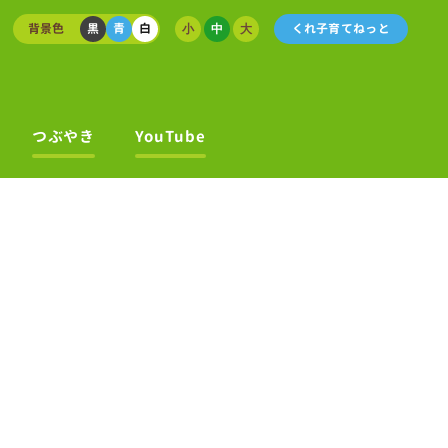
背景色
黒
青
白
くれ子育てねっと
小
中
大
つぶやき
YouTube