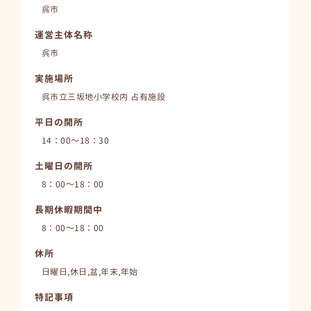
呉市
運営主体名称
呉市
実施場所
呉市立三坂地小学校内 占有施設
平日の開所
14：00～18：30
土曜日の開所
8：00～18：00
長期休暇期間中
8：00～18：00
休所
日曜日,休日,盆,年末,年始
特記事項