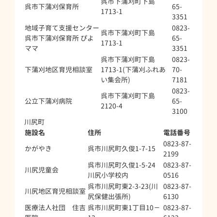
呉市下蒲刈町下島
呉市下蒲刈保育所
65-
1713-1
3351
地域子育て支援センター
0823-
呉市下蒲刈町下島
呉市下蒲刈保育所 ぴよ
65-
1713-1
ママ
3351
呉市下蒲刈町下島
0823-
下蒲刈地区育児相談室
1713-1(下蒲刈ふれあ
70-
い集会所)
7181
0823-
呉市下蒲刈町下島
公立下蒲刈病院
65-
2120-4
3100
川尻町
施設名
住所
電話番号
0823-87-
かがやき
呉市川尻町久俊1-7-15
2199
呉市川尻町久俊1-5-24
0823-87-
川尻児童会
川尻小学校内
0516
呉市川尻町東2-3-23(川
0823-87-
川尻地区育児相談室
尻保健出張所)
6130
医療法人社団 住吉
呉市川尻町東1丁目10－
0823-87-