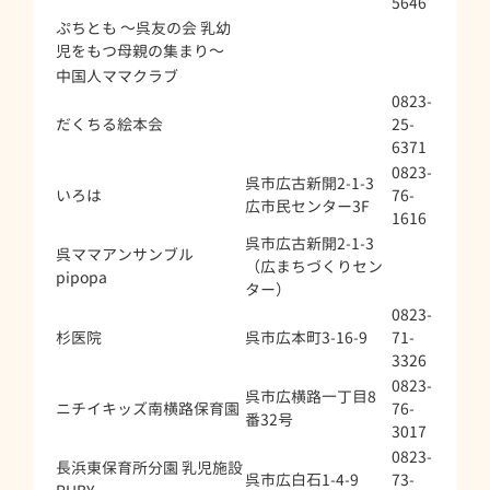
5646
ぷちとも ～呉友の会 乳幼
児をもつ母親の集まり～
中国人ママクラブ
0823-
だくちる絵本会
25-
6371
0823-
呉市広古新開2-1-3
いろは
76-
広市民センター3F
1616
呉市広古新開2-1-3
呉ママアンサンブル
（広まちづくりセン
pipopa
ター）
0823-
杉医院
呉市広本町3-16-9
71-
3326
0823-
呉市広横路一丁目8
ニチイキッズ南横路保育園
76-
番32号
3017
0823-
長浜東保育所分園 乳児施設
呉市広白石1-4-9
73-