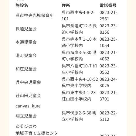
施設名
住所
電話番号
呉市西中央4-8-2-
0823-21-
呉市中央乳児保育所
101
2561
呉市長迫町12-5 長
0823-23-
長迫児童会
迫小学校内
8156
呉市寺本町1-10 本
0823-25-
本通児童会
通小学校内
1054
呉市海岸3-5-30 港
0823-21-
港町児童会
町小学校内
4062
呉市八幡町10-7 和
0823-23-
和庄児童会
庄小学校内
0562
呉市西中央4-10-52
0823-24-
呉中央児童会
呉中央小学校内
3025
呉市東中央3-1-23
0823-21-
荘山田児童会
荘山田小学校内
3701
canvas_kure
呉市伏原2-6-38 明
0823-22-
明立児童会
立小学校内
5112
あそびのわ
地域子育て支援センタ