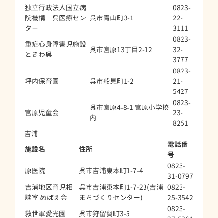
独立行政法人国立病
0823-
院機構 呉医療セン
呉市青山町3-1
22-
ター
3111
0823-
重症心身障害児施設
呉市宮原13丁目2-12
32-
ときわ呉
3777
0823-
坪内保育園
呉市船見町1-2
21-
5427
0823-
呉市宮原4-8-1 宮原小学校
宮原児童会
23-
内
8251
吉浦
電話番
施設名
住所
号
0823-
原医院
呉市吉浦東本町1-7-4
31-0797
吉浦地区育児相
呉市吉浦東本町1-7-23(吉浦
0823-
談室 めばえ会
まちづくりセンター)
25-3542
0823-
救世軍愛光園
呉市狩留賀町3-5