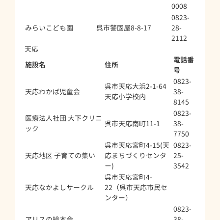
0008
0823-
みらいこども園
呉市警固屋8-8-17
28-
2112
天応
電話番
施設名
住所
号
0823-
呉市天応大浜2-1-64
天応わかば児童会
38-
天応小学校内
8145
0823-
医療法人社団 大下クリニ
呉市天応南町11-1
38-
ック
7750
呉市天応宮町4-15(天
0823-
天応地区 子育ての集い
応まちづくりセンタ
25-
ー)
3542
呉市天応宮町4-
天応なかよしサークル
22（呉市天応市民セ
ンター）
0823-
アリスの絵本会
38-