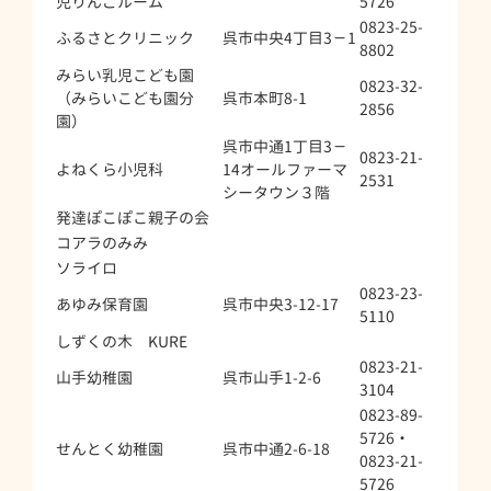
児りんごルーム
5726
0823-25-
ふるさとクリニック
呉市中央4丁目3－1
8802
みらい乳児こども園
0823-32-
（みらいこども園分
呉市本町8-1
2856
園）
呉市中通1丁目3－
0823-21-
よねくら小児科
14オールファーマ
2531
シータウン３階
発達ぽこぽこ親子の会
コアラのみみ
ソライロ
0823-23-
あゆみ保育園
呉市中央3-12-17
5110
しずくの木 KURE
0823-21-
山手幼稚園
呉市山手1-2-6
3104
0823-89-
5726・
せんとく幼稚園
呉市中通2-6-18
0823-21-
5726