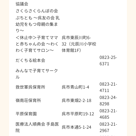
協議会
さくらさくらんぼの会
ぷちとも ～呉友の会 乳
幼児をもつ母親の集ま
り～
＜休止中＞子育てママ
呉市東辰川町6-
と赤ちゃんの会 ～わく
32（元辰川小学校
わく子育てサロン～
体育館1F）
0823-25-
だくちる絵本会
6371
みんなで子育てサーク
ル
0823-21-
救世軍呉保育所
呉市青山町1-4
4711
0823-24-
嶺南荘保育所
呉市東畑2-2-18
8298
0823-21-
平原保育園
呉市平原町19-12
4685
医療法人順典会 手島医
0823-21-
呉市本通5-1-24
院
2967