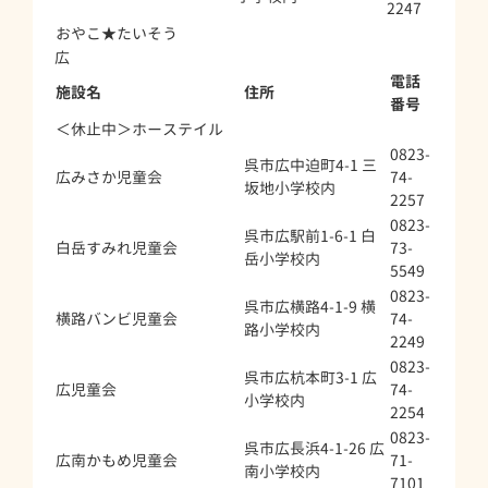
2247
おやこ★たいそう
広
電話
施設名
住所
番号
＜休止中＞ホーステイル
0823-
呉市広中迫町4-1 三
広みさか児童会
74-
坂地小学校内
2257
0823-
呉市広駅前1-6-1 白
白岳すみれ児童会
73-
岳小学校内
5549
0823-
呉市広横路4-1-9 横
横路バンビ児童会
74-
路小学校内
2249
0823-
呉市広杭本町3-1 広
広児童会
74-
小学校内
2254
0823-
呉市広長浜4-1-26 広
広南かもめ児童会
71-
南小学校内
7101