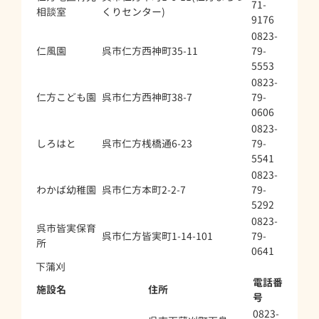
71-
相談室
くりセンター)
9176
0823-
仁風園
呉市仁方西神町35-11
79-
5553
0823-
仁方こども園
呉市仁方西神町38-7
79-
0606
0823-
しろはと
呉市仁方桟橋通6-23
79-
5541
0823-
わかば幼稚園
呉市仁方本町2-2-7
79-
5292
0823-
呉市皆実保育
呉市仁方皆実町1-14-101
79-
所
0641
下蒲刈
電話番
施設名
住所
号
0823-