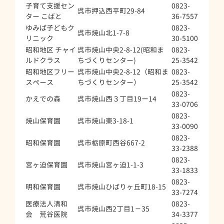
子育て支援セン
0823-
呉市押込西平町29-84
ター こばと
36-7557
ゆみば子どもク
0823-
呉市焼山北1-7-8
リニック
30-5100
昭和地区 チャイ
呉市焼山中央2-8-12(昭和ま
0823-
ルドクラス
ちづくりセンター)
25-3542
昭和地区フリー
呉市焼山中央2-8-12（昭和ま
0823-
スペース
ちづくりセンター）
25-3542
0823-
かえでの森
呉市焼山西３丁目19ー14
33-0706
0823-
焼山保育園
呉市焼山東3-18-1
33-0090
0823-
昭和保育園
呉市栃原町西谷667-2
33-2388
0823-
宮ヶ迫保育園
呉市焼山宮ヶ迫1-1-3
33-1833
0823-
明和保育園
呉市焼山ひばりヶ丘町18-15
33-7274
医療法人清和
0823-
呉市焼山西2丁目1－35
会 荒谷医院
34-3377