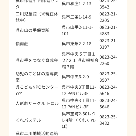
呉市保健所 西保健セン
0823-25-
呉市和庄1-2-13
ター
3542
二川児童館（※現在休
0823-21-
呉市三条1-14-9
館中）
2205
呉市山手2-11-1-
0823-21-
呉市山の手保育所
101
4883
0823-21-
嶺南莊
呉市東畑2-2-18
3197
呉市中央５丁目１
0823-24-
呉市手をつなぐ育成会
２?２１ 呉市福祉会
2260
館３階
幼児のことばの指導教
0823-25-
呉市中央6-2-9
室
3507
呉こどもNPOセンター
呉市中央3丁目11-
0823-24-
YYY
12 PANビル3F
5646
呉市中央3丁目11-
0823-24-
人形劇サークル トロル
12 PANビル3F
5646
呉市宝町2-50レク
0823-25-
くれパステル
レ4階 （くれくれ･
3482
ば）
呉市二川地域活動連絡