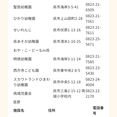
0823-21-
聖慈幼稚園
呉市海岸3-5-41
6509
0823-21-
ひかり幼稚園
呉市上山田町2-28
7561
0823-21-
せいれんじ
呉市伏原1-13-16
7611
0823-25-
呉あそか幼稚園
呉市清水1-10-25
5671
おや・こ・どーもin呉
0823-21-
明徳幼稚園
呉市海岸3-11-14
7585
0823-23-
西方寺こども園
呉市東中央2-8-5
5430
スカウトランドひまわ
0823-24-
呉市中央5-12-18
り幼稚園
4004
呉市三条2-15-12 両
0823-22-
両城児童会
城小学校内
2170
宮原
電話番
施設名
住所
号