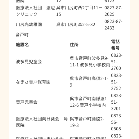
医院
12
6123
医療法人社団 渡辺
呉市川尻町西2丁目11－
0823-87-
クリニック
15
2025
0823-87-
川尻光幼稚園
呉市川尻町森2-5-32
2433
音戸町
電話
施設名
住所
番号
0823-
呉市音戸町波多見9-
波多見児童会
51-
11-1 波多見小学校内
2760
0823-
呉市音戸町高須2-1-
なぎさ音戸保育園
51-
9
2752
0823-
呉市音戸町南隠渡1-
音戸児童会
51-
12-6 音戸小学校内
3201
0823-
医療法人社団向日葵会 角
呉市音戸町藤脇2-
56-
医院
19-3
0508
0823-
医療法人社団はまゆう会
呉市音戸町北隠渡1-