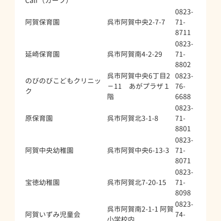
Calf（カーフ）
0823-
阿賀保育園
呉市阿賀中央2-7-7
71-
8711
0823-
延崎保育園
呉市阿賀南4-2-29
71-
8802
呉市阿賀中央6丁目2
0823-
のびのびこどもクリニッ
－11 あがプラザ１
76-
ク
階
6688
0823-
原保育園
呉市阿賀北3-1-8
71-
8801
0823-
阿賀中央幼稚園
呉市阿賀中央6-13-3
71-
8071
0823-
宝徳幼稚園
呉市阿賀北7-20-15
71-
8098
0823-
呉市阿賀南2-1-1 阿賀
阿賀いずみ児童会
74-
小学校内