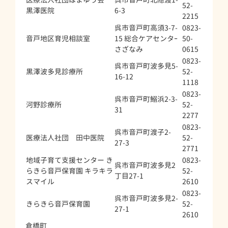
52-
黒澤医院
6-3
2215
呉市音戸町高須3-7-
0823-
音戸地区育児相談室
15 総合ケアセンタｰ
50-
さざなみ
0615
0823-
呉市音戸町波多見5-
黒澤波多見診療所
52-
16-12
1118
0823-
呉市音戸町鰯浜2-3-
河野診療所
52-
31
2277
0823-
呉市音戸町渡子2-
医療法人社団 田中医院
52-
27-3
2771
地域子育て支援センター き
0823-
呉市音戸町波多見2
らきら音戸保育園 キラキラ
52-
丁目27-1
スマイル
2610
0823-
呉市音戸町波多見2-
きらきら音戸保育園
52-
27-1
2610
倉橋町