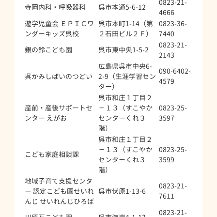
0823-21-
寺岡内科・呼吸器科
呉市本通5-6-12
4666
遊学児童会 ＥＰＩＣワ
呉市本町1-14（第
0823-36-
ンダーキッズ呉校
２石田ビル２Ｆ）
7440
0823-21-
銀の鈴こども園
呉市東中央1-5-2
2143
広島県呉市中央6-
090-6402-
呉かみしばいのつどい
2-9（生涯学習セン
4579
ター）
呉市和庄１丁目２
産前・産後サポートセ
－１３（すこやか
0823-25-
ンター えがお
センターくれ３
3597
階）
呉市和庄１丁目２
－１３（すこやか
0823-25-
こども家庭相談課
センターくれ３
3599
階）
地域子育て支援センタ
0823-21-
ー 認定こども園せいれ
呉市伏原1-13-6
7611
んじ せいれんじひろば
0823-21-