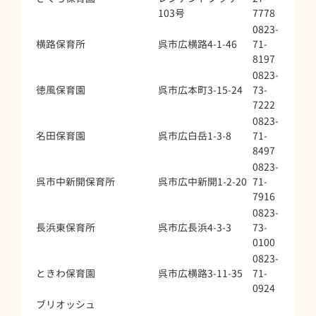
103号
7778
0823-
横路保育所
呉市広横路4-1-46
71-
8197
0823-
徳風保育園
呉市広本町3-15-24
73-
7222
0823-
名田保育園
呉市広白岳1-3-8
71-
8497
0823-
呉市中新開保育所
呉市広中新開1-2-20
71-
7916
0823-
長浜東保育所
呉市広長浜4-3-3
73-
0100
0823-
ときわ保育園
呉市広横路3-11-35
71-
0924
ブリオッシュ