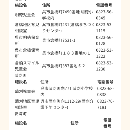
施設名
住所
電話番号
呉市倉橋町7490番地 明徳小
0823-56-
明徳児童会
学校内
0345
倉橋地区育児
呉市倉橋町431(倉橋まちづく
0823-53-
相談室
りセンタｰ)
1115
呉市明徳保育
0823-56-
呉市倉橋町7531-1
所
0128
呉市倉橋保育
0823-53-
呉市倉橋町１８３番地の１
所
1222
倉橋スマイル
0823-53-
呉市倉橋町383番地の２
児童会
1230
蒲刈町
施設名
住所
電話番号
呉市蒲刈町向771 蒲刈小学校
0823-68-
蒲刈児童会
内
0838
蒲刈地区育児
呉市蒲刈町向1112-29(蒲刈介
0823-70-
相談室
護予防センタｰ)
7181
安浦町
電話
施設名
住所
番号