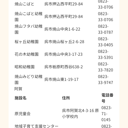
0823-
焼山こばと
呉市押込西平町29-84
33-0706
焼山こばと幼稚
0823-
呉市押込西平町29-84
園
33-0706
焼山フタバ幼稚
0823-
呉市焼山中央1-6-22
園
33-0787
0823-
桜ヶ丘幼稚園
呉市焼山桜ヶ丘2-6-28
33-0405
0823-
花の木幼稚園
呉市焼山中央3-17-23
33-5391
0823-
昭和幼稚園
呉市栃原町西谷638-2
33-7820
焼山みどり幼稚
0823-
呉市焼山東1-19-17
園
33-9747
阿賀
電話番
施設名
住所
号
0823-
呉市阿賀北4-3-16 原
原児童会
71-
小学校内
0145
地域子育て支援センター
0823-