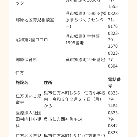
ック
1555
呉市郷原町1585-8(郷
0823-
郷原地区育児相談室
原まちづくりセンタ
71-
ー)
9176
0823-
呉市郷原町字林頭
昭和第2園ココロ
70-
1995番地
3670
0823-
郷原保育所
呉市郷原町1946番地
77-
0304
仁方
電話番
施設名
住所
号
呉市仁方本町1-6-6 仁方小学校
0823-
仁方あいじ児
内 令和５年２月２７日（月）
79-
童会
から
1464
医療法人社団
0823-
田村内科小児
呉市仁方西神町4-14
79-
科
0842
0823-
仁方地区育児
呉市仁方本町1-6-11(仁方まちづ