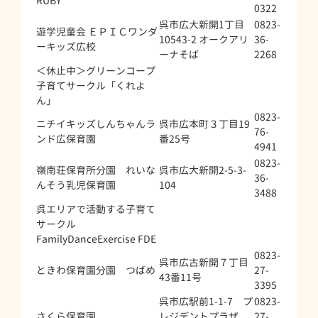
RUBY
0322
呉市広大新開1丁目
0823-
遊学児童会 ＥＰＩＣワンダ
10543-2 オークアリ
36-
ーキッズ広校
ーナそば
2268
＜休止中＞グリーンコープ
子育てサークル「くれよ
ん」
0823-
ニチイキッズしんちゃんラ
呉市広本町３丁目19
76-
ンド広保育園
番25号
4941
0823-
嶺南荘保育所分園 れいな
呉市広大新開2-5-3-
36-
んそう乳児保育園
104
3488
呉エリアで活動する子育て
サークル
FamilyDanceExercise FDE
0823-
呉市広古新開７丁目
ときわ保育園分園 つばめ
27-
43番11号
3395
呉市広駅前1-1-7 プ
0823-
さくら保育園
レジデントプラザ
27-