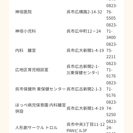
0823-
神垣医院
呉市広横路2-14-32
76-
5505
0823-
神垣小児科
呉市広中町12－24
71-
3400
0823-
内科 離宮
呉市広大新開1-4-19
75-
2211
0823-
呉市広古新開2-1-
広地区育児相談室
71-
3(東保健センタｰ)
9176
0823-
呉市保健所 東保健センター
呉市広古新開2-1-3
71-
9176
0823-
ほっぺ病児保育園 内科離宮
呉市広大新開1-4-19
74-
併設
5250
0823-
呉市中央3丁目11-12
人形劇サークル トロル
24-
PANビル3F