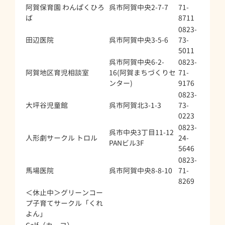
阿賀保育園 わんぱくひろ
呉市阿賀中央2-7-7
71-
ば
8711
0823-
田辺医院
呉市阿賀中央3-5-6
73-
5011
呉市阿賀中央6-2-
0823-
阿賀地区育児相談室
16(阿賀まちづくりセ
71-
ンター)
9176
0823-
大坪谷児童館
呉市阿賀北3-1-3
73-
0223
0823-
呉市中央3丁目11-12
人形劇サークル トロル
24-
PANビル3F
5646
0823-
馬場医院
呉市阿賀中央8-8-10
71-
8269
＜休止中＞グリーンコー
プ子育てサークル「くれ
よん」