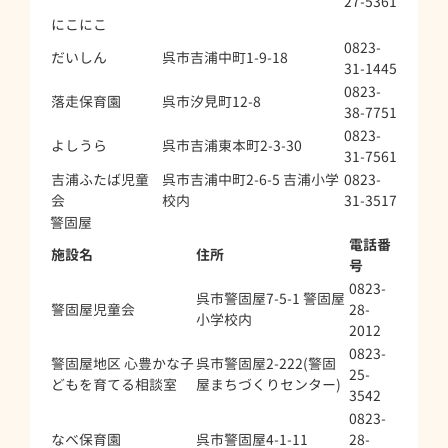
27-5361
にこにこ
0823-
だいしん
呉市吉浦中町1-9-18
31-1445
0823-
落走保育園
呉市汐見町12-8
38-7751
0823-
よしうら
呉市吉浦東本町2-3-30
31-7561
吉浦ふたば児童
呉市吉浦中町2-6-5 吉浦小学
0823-
会
校内
31-3517
警固屋
電話番
施設名
住所
号
0823-
呉市警固屋7-5-1 警固屋
警固屋児童会
28-
小学校内
2012
0823-
警固屋地区 心豊かな子
呉市警固屋2-222(警固
25-
どもを育てる相談室
屋まちづくりセンター)
3542
0823-
なべ保育園
呉市警固屋4-1-11
28-