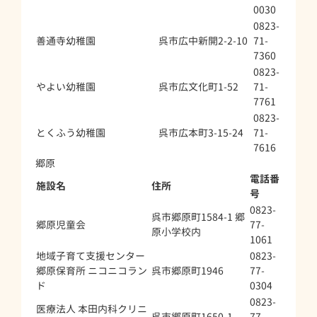
0030
0823-
善通寺幼稚園
呉市広中新開2-2-10
71-
7360
0823-
やよい幼稚園
呉市広文化町1-52
71-
7761
0823-
とくふう幼稚園
呉市広本町3-15-24
71-
7616
郷原
電話番
施設名
住所
号
0823-
呉市郷原町1584-1 郷
郷原児童会
77-
原小学校内
1061
地域子育て支援センター
0823-
郷原保育所 ニコニコラン
呉市郷原町1946
77-
ド
0304
0823-
医療法人 本田内科クリニ
呉市郷原町1650-1
77-