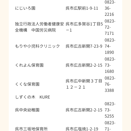
0823-
にじいろ園
呉市広駅前1-9-11
36-
2216
0823-
独立行政法人労働者健康安
呉市広多賀谷1丁目5
72-
全機構 中国労災病院
－1
7171
0823-
もりや小児科クリニック
呉市広古新開7-23-9
74-
1890
0823-
くれよん保育園
呉市広古新開2-2-15
73-
1680
0823-
呉市広中新開３丁目
くくな保育園
76-
１２－２１
3388
しずくの木 KURE
0823-
呉中央幼稚園
呉市広古新開2-2-15
73-
5255
0823-
呉市三坂地保育所
呉市広塩焼1-2-19
71-