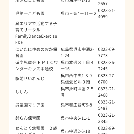
川原石こども園
呉市海岸4-1-13
2657
0823-21-
呉第一こども園
呉市三条4ー11ー２
4059
呉エリアで活動する子
育てサークル
FamilyDanceExercise
FDE
にいたにゆめのおか保
広島県呉市中通2-
0823-69-
育園
1-24
7773
遊学児童会 ＥＰＩＣワ
呉市本通３丁目４
0823-36-
ンダーキッズ本通校
ー16
2245
呉市西中央1-3-9
0823-27-
駅前せいれんじ
呉信愛ビル３階
6700
呉市郷町４番２５
0823-21-
ししん
号
2468
0823-21-
呉聖園マリア園
呉市和庄登町5-8
5487
0823-21-
鈴らん保育園
呉市中央6-11-1
3845
せんとく幼稚園 ２歳
0823-89-
呉市中通2-6-18