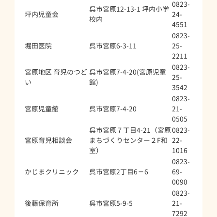
0823-
呉市宮原12-13-1 坪内小学
坪内児童会
24-
校内
4551
0823-
堀田医院
呉市宮原6-3-11
25-
2211
0823-
宮原地区 育児のつど
呉市宮原7-4-20(宮原児童
25-
い
館)
3542
0823-
宮原児童館
呉市宮原7-4-20
21-
0505
呉市宮原７丁目4-21（宮原
0823-
宮原育児相談会
まちづくりセンター２F和
22-
室）
1016
0823-
かじまクリニック
呉市宮原2丁目6－6
69-
0090
0823-
後藤保育所
呉市宮原5-9-5
21-
7292