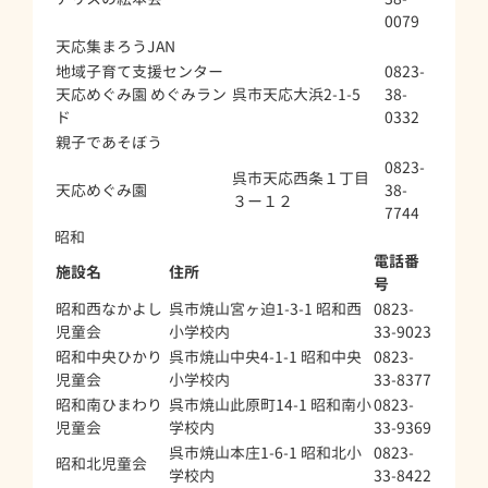
0079
天応集まろうJAN
地域子育て支援センター
0823-
天応めぐみ園 めぐみラン
呉市天応大浜2-1-5
38-
ド
0332
親子であそぼう
0823-
呉市天応西条１丁目
天応めぐみ園
38-
３ー１２
7744
昭和
電話番
施設名
住所
号
昭和西なかよし
呉市焼山宮ヶ迫1-3-1 昭和西
0823-
児童会
小学校内
33-9023
昭和中央ひかり
呉市焼山中央4-1-1 昭和中央
0823-
児童会
小学校内
33-8377
昭和南ひまわり
呉市焼山此原町14-1 昭和南小
0823-
児童会
学校内
33-9369
呉市焼山本庄1-6-1 昭和北小
0823-
昭和北児童会
学校内
33-8422