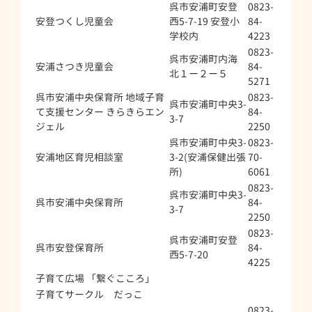
呉市安浦町安登
0823-
安登つくし児童会
西5-7-19 安登小
84-
学校内
4223
0823-
呉市安浦町内海
安浦さつき児童会
84-
北１ー２ー５
5271
呉市安浦中央保育所 地域子育
0823-
呉市安浦町中央3-
て支援センター きらきらエン
84-
3-7
ジェル
2250
呉市安浦町中央3-
0823-
安浦地区育児相談室
3-2(安浦保健出張
70-
所)
6061
0823-
呉市安浦町中央3-
呉市安浦中央保育所
84-
3-7
2250
0823-
呉市安浦町安登
呉市安登保育所
84-
西5-7-20
4225
子育て広場 「繋ぐこころ」
子育てサークル だっこ
0823-