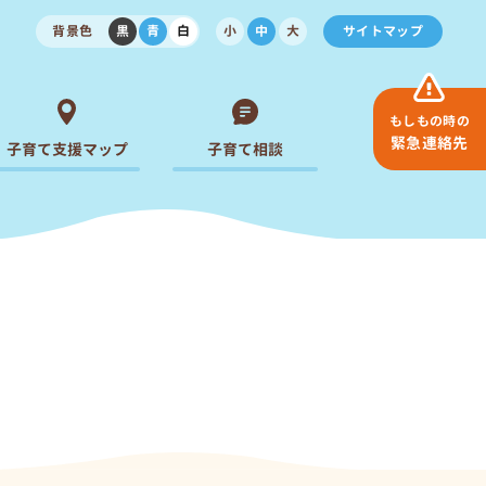
背景色
黒
青
白
小
中
大
サイトマップ
もしもの時の
緊急連絡先
子育て支援マップ
子育て相談