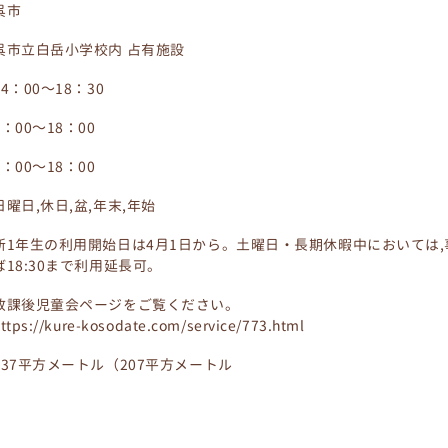
呉市
呉市立白岳小学校内 占有施設
14：00～18：30
8：00～18：00
8：00～18：00
日曜日,休日,盆,年末,年始
新1年生の利用開始日は4月1日から。土曜日・長期休暇中においては
ば18:30まで利用延長可。
放課後児童会ページをご覧ください。
ttps://kure-kosodate.com/service/773.html
237平方メートル（207平方メートル