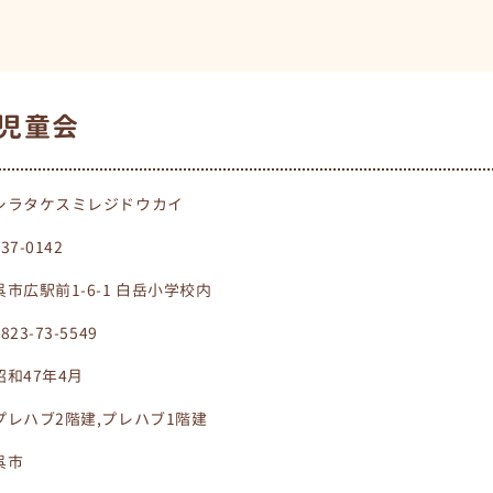
児童会
シラタケスミレジドウカイ
737-0142
呉市広駅前1-6-1 白岳小学校内
0823-73-5549
昭和47年4月
プレハブ2階建,プレハブ1階建
呉市