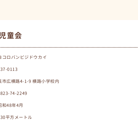
児童会
ヨコロバンビジドウカイ
737-0113
呉市広横路4-1-9 横路小学校内
0823-74-2249
昭和48年4月
230平方メートル