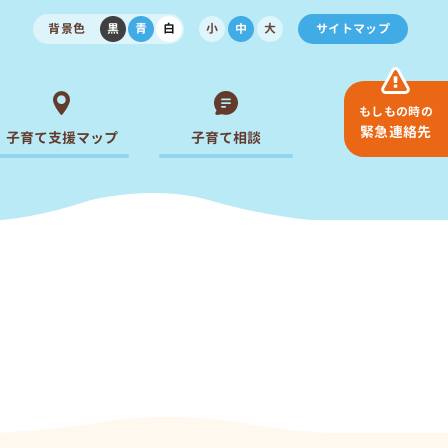
背景色
黒
青
白
小
中
大
サイトマップ
もしもの時の
緊急連絡先
子育て支援マップ
子育て相談