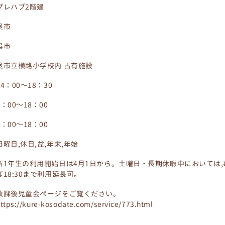
プレハブ2階建
呉市
呉市
呉市立横路小学校内 占有施設
14：00～18：30
8：00～18：00
8：00～18：00
日曜日,休日,盆,年末,年始
新1年生の利用開始日は4月1日から。土曜日・長期休暇中においては
ば18:30まで利用延長可。
放課後児童会ページをご覧ください。
ttps://kure-kosodate.com/service/773.html