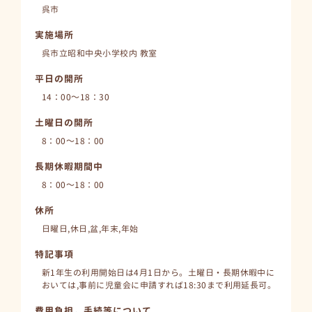
呉市
実施場所
呉市立昭和中央小学校内 教室
平日の開所
14：00～18：30
土曜日の開所
8：00～18：00
長期休暇期間中
8：00～18：00
休所
日曜日,休日,盆,年末,年始
特記事項
新1年生の利用開始日は4月1日から。土曜日・長期休暇中に
おいては,事前に児童会に申請すれば18:30まで利用延長可。
費用負担，手続等について