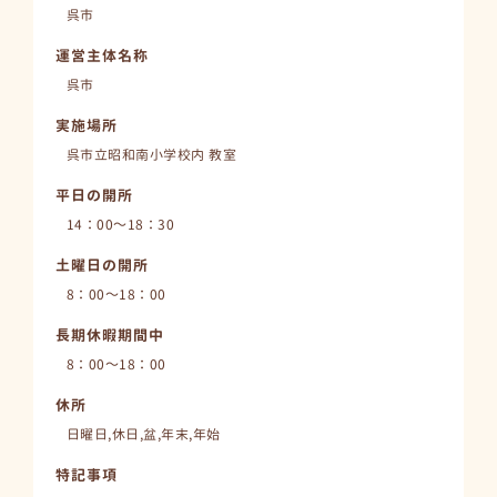
呉市
運営主体名称
呉市
実施場所
呉市立昭和南小学校内 教室
平日の開所
14：00～18：30
土曜日の開所
8：00～18：00
長期休暇期間中
8：00～18：00
休所
日曜日,休日,盆,年末,年始
特記事項