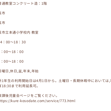
普通教室コンクリート造：1階
呉市
呉市
呉市立本通小学校内 教室
14：00～18：30
8：00～18：00
8：00～18：00
日曜日,休日,盆,年末,年始
新1年生の利用開始日は4月1日から。土曜日・長期休暇中においては
ば18:30まで利用延長可。
放課後児童会ページをご覧ください。
ttps://kure-kosodate.com/service/773.html