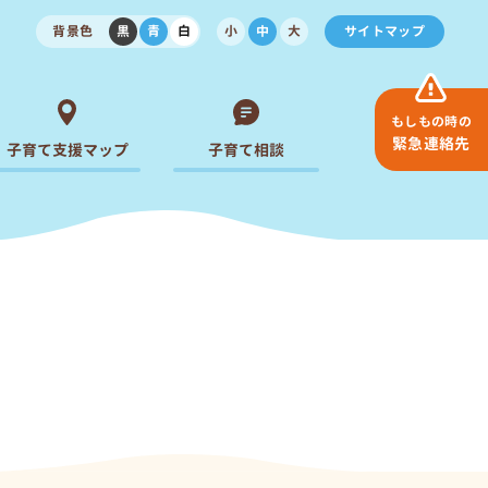
背景色
黒
青
白
小
中
大
サイトマップ
もしもの時の
緊急連絡先
子育て支援マップ
子育て相談