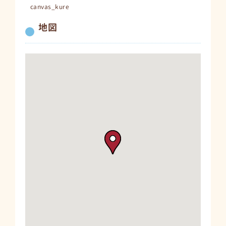
canvas_kure
地図