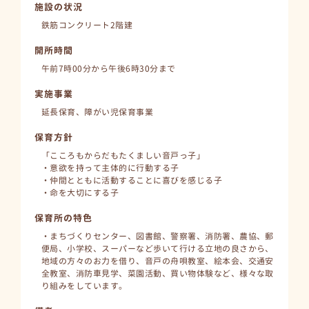
施設の状況
鉄筋コンクリート2階建
開所時間
午前7時00分から午後6時30分まで
実施事業
延長保育、障がい児保育事業
保育方針
「こころもからだもたくましい音戸っ子」
・意欲を持って主体的に行動する子
・仲間とともに活動することに喜びを感じる子
・命を大切にする子
保育所の特色
・まちづくりセンター、図書館、警察署、消防署、農協、郵
便局、小学校、スーパーなど歩いて行ける立地の良さから、
地域の方々のお力を借り、音戸の舟唄教室、絵本会、交通安
全教室、消防車見学、菜園活動、買い物体験など、様々な取
り組みをしています。