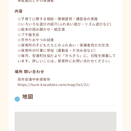
未就園児とその保護者
内容
☆子育てに関する相談・情報提供・講習会の実施
☆いろいろな遊びの紹介(ふれあい遊び・リズム遊びなど)
☆絵本の読み聞かせ・紙芝居
☆プチ誕生会
☆手作りおやつの試食
☆保育所の子どもたちとのふれあい・保護者同士の交流
☆保育所の行事に参加（運動会・夕涼み会など）
☆毎月，安浦町社協だより「きらきら」に，日程を掲載して
います。詳しいことは，保育所にお問い合わせください。
場所 問い合わせ
呉市安浦中央保育所
https://kure-kosodate.com/map/list/21/
地図