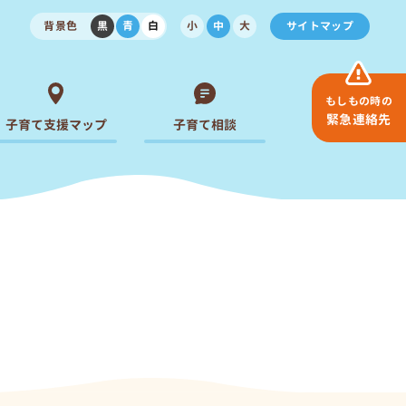
背景色
黒
青
白
小
中
大
サイトマップ
もしもの時の
緊急連絡先
子育て支援マップ
子育て相談