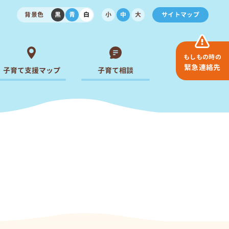
背景色
黒
青
白
小
中
大
サイトマップ
もしもの時の
緊急連絡先
子育て支援マップ
子育て相談