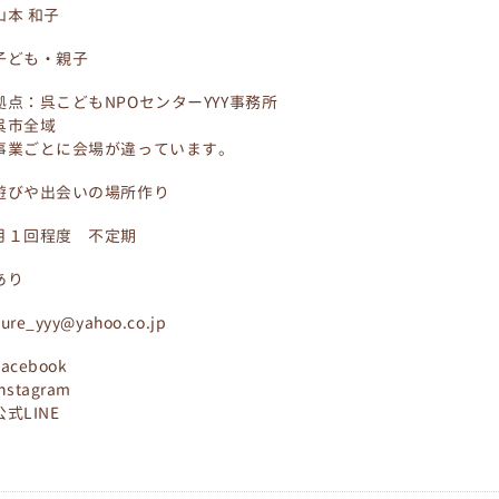
山本 和子
子ども・親子
拠点：呉こどもNPOセンターYYY事務所
呉市全域
事業ごとに会場が違っています。
遊びや出会いの場所作り
月１回程度 不定期
あり
ure_yyy@yahoo.co.jp
Facebook
instagram
公式LINE