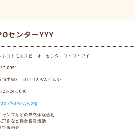
POセンターYYY
クレコドモエヌピーオーセンターワイワイワイ
737-0051
呉市中央3丁目11-12 PANビル3F
0823-24-5646
ttp://kure-yyy.org
キャンプなどの自然体験活動
人形劇など舞台鑑賞活動
星空映画会