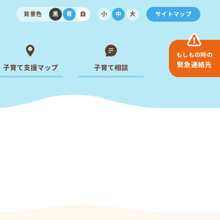
背景色
黒
青
白
小
中
大
サイトマップ
もしもの時の
緊急連絡先
子育て支援マップ
子育て相談