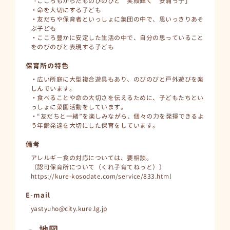
「こころもからだものびのびと 笑顔輝く 安浦っ子」
・命を大切にする子ども
・友だちや保育者といっしょに集団の中で、思いっきりあそ
ぶ子ども
・こころ豊かに安定した生活の中で、自分の思っていること
をのびのびと表現する子ども
保育所の特色
・広い所庭に大型複合遊具もあり、のびのびと戸外遊びを楽
しんでいます。
・食べることや命の大切さを伝えるために、子どもたちとい
っしょに菜園活動をしています。
・“友だちと一緒”を楽しみながら、個々の力を発揮できるよ
う年齢発達を大切にした保育をしています。
備考
アレルギー食の対応については、要相談。
〔認可保育所について（くれ子育てねっと）〕
https://kure-kosodate.com/service/833.html
E-mail
yastyuho@city.kure.lg.jp
地図