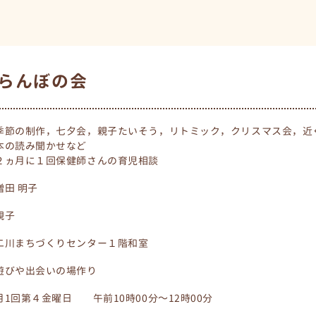
らんぼの会
季節の制作，七夕会，親子たいそう，リトミック，クリスマス会，近
本の読み聞かせなど
２ヵ月に１回保健師さんの育児相談
増田 明子
親子
二川まちづくりセンター１階和室
遊びや出会いの場作り
月1回第４金曜日 午前10時00分～12時00分