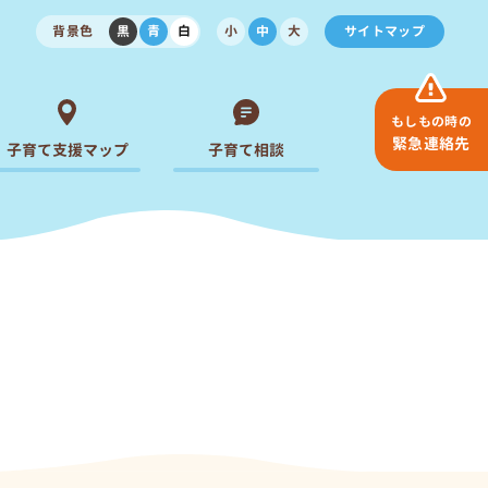
背景色
黒
青
白
小
中
大
サイトマップ
もしもの時の
緊急連絡先
子育て支援マップ
子育て相談