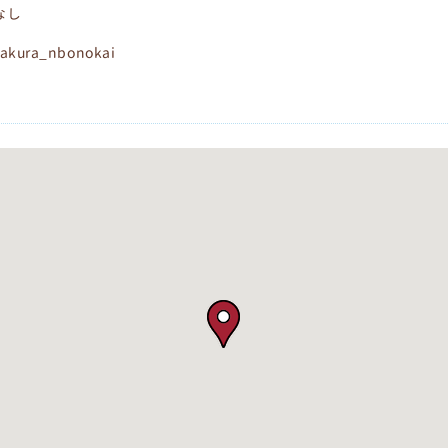
なし
sakura_nbonokai