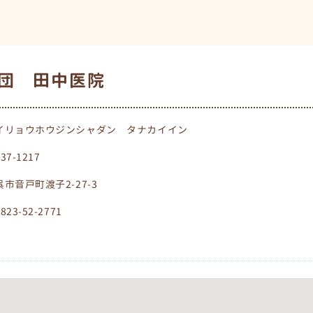
団 田中医院
イリョウホウジンシャダン タナカイイン
737-1217
呉市音戸町渡子2-27-3
0823-52-2771