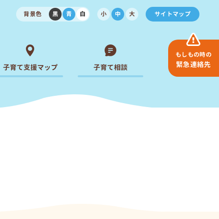
背景色
黒
青
白
小
中
大
サイトマップ
もしもの時の
緊急連絡先
子育て支援マップ
子育て相談