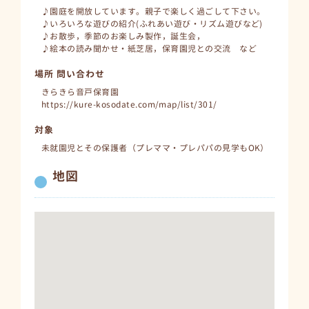
♪園庭を開放しています。親子で楽しく過ごして下さい。
♪いろいろな遊びの紹介(ふれあい遊び・リズム遊びなど)
♪お散歩，季節のお楽しみ製作，誕生会，
♪絵本の読み聞かせ・紙芝居，保育園児との交流 など
場所 問い合わせ
きらきら音戸保育園
https://kure-kosodate.com/map/list/301/
対象
未就園児とその保護者（プレママ・プレパパの見学もOK）
地図