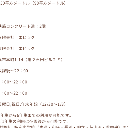
130平方メートル（98平方メートル）
鉄筋コンクリート造：2階
有限会社 エピック
有限会社 エピック
呉市本町1-14（第２石田ビル２Ｆ）
放課後～22：00
7：00～22：00
7：00～22：00
日曜日,祝日,年末年始（12/30～1/3）
1年生から6年生までの利用が可能です。
新1年生の利用は卒園後から可能です。
放課後，指定小学校（本通・和庄・長迫・明立・荘山田・呉中央）ま