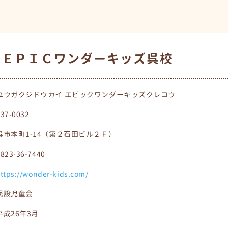
 ＥＰＩＣワンダーキッズ呉校
ユウガクジドウカイ エピックワンダーキッズクレコウ
737-0032
呉市本町1-14（第２石田ビル２Ｆ）
0823-36-7440
ttps://wonder-kids.com/
民設児童会
平成26年3月