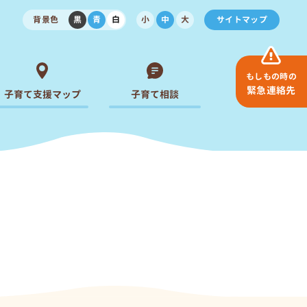
背景色
黒
青
白
小
中
大
サイトマップ
もしもの時の
緊急連絡先
子育て支援マップ
子育て相談