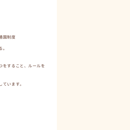
通園制度
る。
つをすること、ルールを
しています。