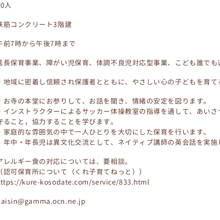
60人
鉄筋コンクリート3階建
午前7時から午後7時まで
延長保育事業、障がい児保育、体調不良児対応型事業、こども誰でも
・地域に密着し信頼され保護者とともに、やさしい心の子どもを育て
・お寺の本堂にお参りして、お話を聞き、情緒の安定を図ります。
・インストラクターによるサッカー体操教室の指導を通して、あいさ
守ること，協力することを学びます。
・家庭的な雰囲気の中で一人ひとりを大切にした保育を行います。
・年中・年長児は異文化交流として、ネイティブ講師の英会話を実施
アレルギー食の対応については、要相談。
〔認可保育所について（くれ子育てねっと）〕
ttps://kure-kosodate.com/service/833.html
daisin@gamma.ocn.ne.jp