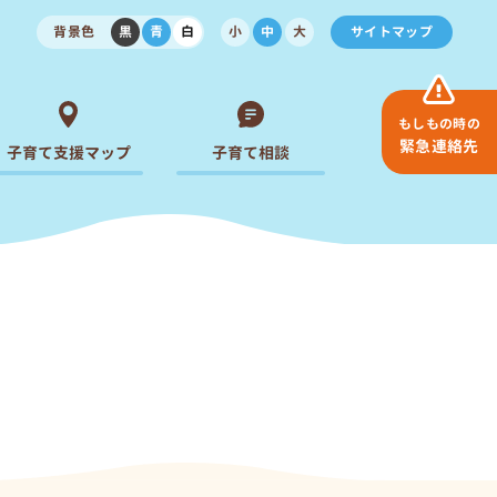
背景色
黒
青
白
小
中
大
サイトマップ
もしもの時の
緊急連絡先
子育て支援マップ
子育て相談