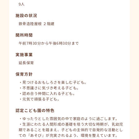
9人
施設の状況
鉄骨造陸屋根 ２階建
開所時間
午前7時30分から午後6時30分まで
実施事業
延長保育
保育方針
・見つけるおもしろさを楽しむ子ども。
・不思議さに気づき考える子ども。
・認め合う仲間に入れる子ども。
・元気で頑張る子ども。
認定こども園の特色
・ゆったりとした雰囲気の中で家庭のように過ごします。
・生涯にわたる人間形成の基礎を培う大切な時期が、乳幼児
期であることを踏まえ、子どもの主体的で自発的な活動とし
ての『あそび』が充実されるよう、環境を整えています。