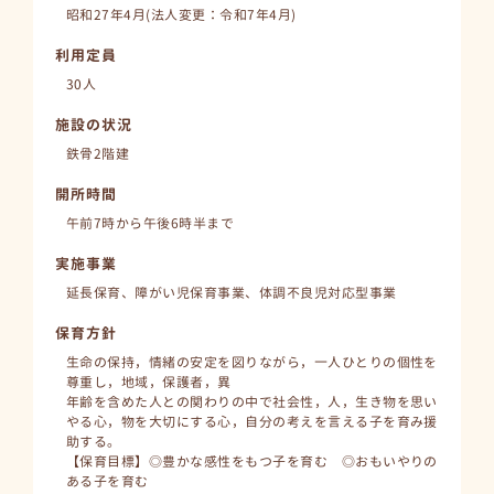
昭和27年4月(法人変更：令和7年4月)
利用定員
30人
施設の状況
鉄骨2階建
開所時間
午前7時から午後6時半まで
実施事業
延長保育、障がい児保育事業、体調不良児対応型事業
保育方針
生命の保持，情緒の安定を図りながら，一人ひとりの個性を
尊重し，地域，保護者，異
年齢を含めた人との関わりの中で社会性，人，生き物を思い
やる心，物を大切にする心，自分の考えを言える子を育み援
助する。
【保育目標】◎豊かな感性をもつ子を育む ◎おもいやりの
ある子を育む