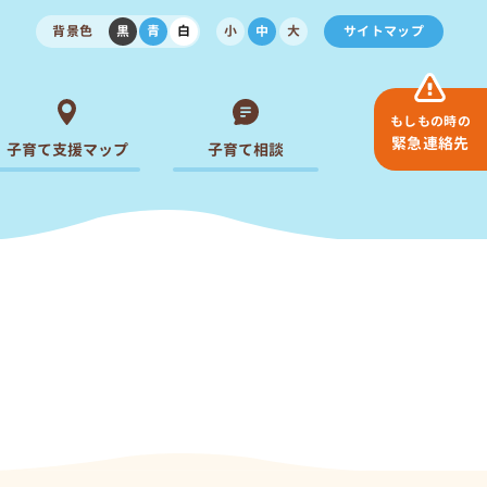
背景色
黒
青
白
小
中
大
サイトマップ
もしもの時の
緊急連絡先
子育て支援マップ
子育て相談