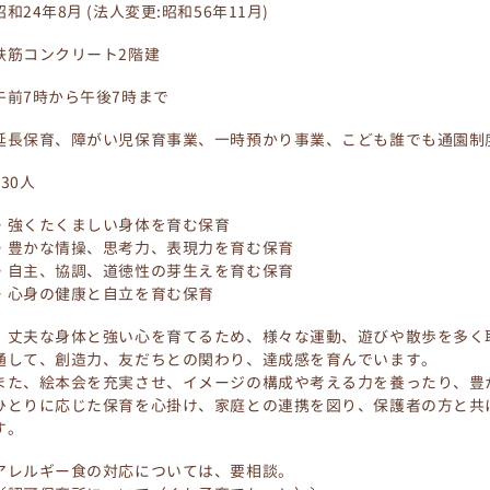
昭和24年8月 (法人変更:昭和56年11月)
鉄筋コンクリート2階建
午前7時から午後7時まで
延長保育、障がい児保育事業、一時預かり事業、こども誰でも通園制
130人
・強くたくましい身体を育む保育
・豊かな情操、思考力、表現力を育む保育
・自主、協調、道徳性の芽生えを育む保育
・心身の健康と自立を育む保育
丈夫な身体と強い心を育てるため、様々な運動、遊びや散歩を多く
通して、創造力、友だちとの関わり、達成感を育んでいます。
また、絵本会を充実させ、イメージの構成や考える力を養ったり、豊
ひとりに応じた保育を心掛け、家庭との連携を図り、保護者の方と共
す。
アレルギー食の対応については、要相談。