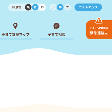
背景色
黒
青
白
小
中
大
サイトマップ
もしもの時の
緊急連絡先
子育て支援マップ
子育て相談