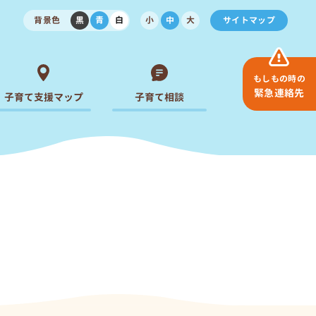
背景色
黒
青
白
小
中
大
サイトマップ
もしもの時の
緊急連絡先
子育て支援マップ
子育て相談