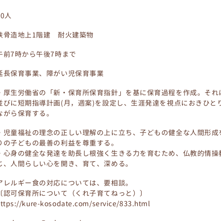
90人
鉄骨造地上1階建 耐火建築物
午前7時から午後7時まで
延長保育事業、障がい児保育事業
・厚生労働省の「新・保育所保育指針」を基に保育過程を作成。それ
並びに短期指導計画(月，週案)を設定し、生涯発達を視点におきひと
ながら保育する。
・児童福祉の理念の正しい理解の上に立ち、子どもの健全な人間形成
りの子どもの最善の利益を尊重する。
・心身の健全な発達を助長し根強く生きる力を育むため、仏教的情操
じ、人間らしい心を開き、育て、深める。
アレルギー食の対応については、要相談。
〔認可保育所について（くれ子育てねっと）〕
ttps://kure-kosodate.com/service/833.html