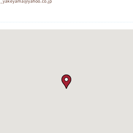
h_yakeyama@yahoo.co.jp